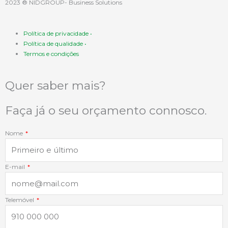
a
i
n
h
2023 ® NIDGROUP- Business Solutions
c
n
s
a
Política de privacidade •
Política de qualidade •
e
k
t
t
Termos e condições
b
e
a
s
Quer saber mais?
o
d
g
a
Faça já o seu orçamento connosco.
o
i
r
p
Nome
k
n
a
p
E-mail
-
-
m
f
i
Telemóvel