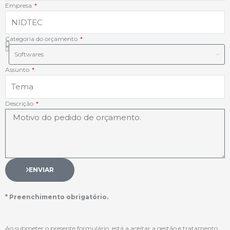
n
Empresa
Categoria do orçamento
Assunto
Descrição
ENVIAR
* Preenchimento obrigatório.
Ao submeter o presente formulário, está a aceitar a gestão e tratamento