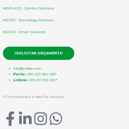
NIDPLACE- Comfort Solutions
NIDTEC- Technology Solutions
NIDSOF- Smart Solutions
SOLICITAR ORÇAMENTO
info@nidtec.com
Porto:
+351 220 980 253*
Lisboa:
+351 210 992 230*
*(Chamada para a rede fixa nacional)
F
L
I
W