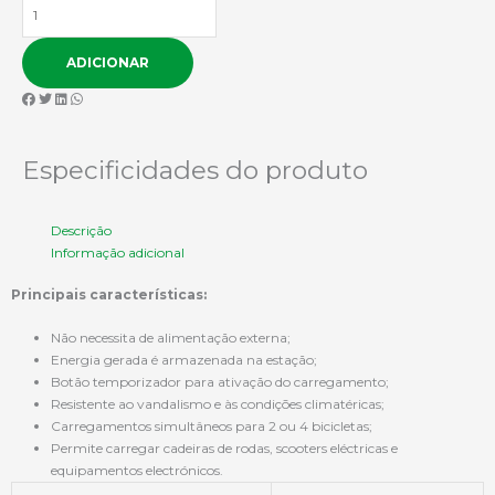
Quantidade
de
Estação
ADICIONAR
de
Carregamento
N005
Especificidades do produto
Descrição
Informação adicional
Principais características:
Não necessita de alimentação externa;
Energia gerada é armazenada na estação;
Botão temporizador para ativação do carregamento;
Resistente ao vandalismo e às condições climatéricas;
Carregamentos simultâneos para 2 ou 4 bicicletas;
Permite carregar cadeiras de rodas, scooters eléctricas e
equipamentos electrónicos.