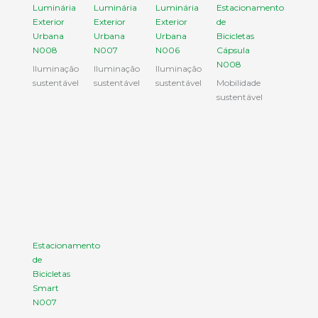
Luminária
Luminária
Luminária
Estacionamento
Exterior
Exterior
Exterior
de
Urbana
Urbana
Urbana
Bicicletas
N008
N007
N006
Cápsula
N008
Iluminação
Iluminação
Iluminação
sustentável
sustentável
sustentável
Mobilidade
sustentável
Estacionamento
de
Bicicletas
Smart
N007