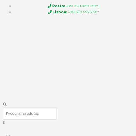
Skip
Porto:
+351 220 980 253* |
to
Lisboa:
+351 210 992 230*
content
Procurar