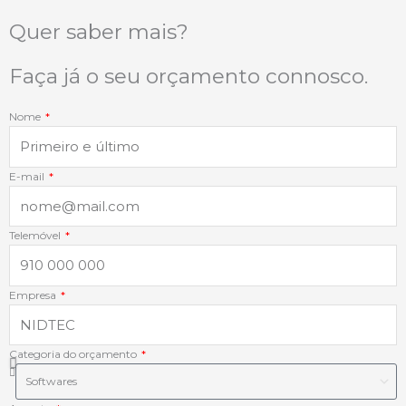
b
e
a
s
Quer saber mais?
o
d
g
a
Faça já o seu orçamento connosco.
o
i
r
p
Nome
k
n
a
p
E-mail
-
-
m
f
i
Telemóvel
n
Empresa
Categoria do orçamento