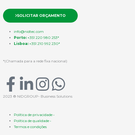
SOLICITAR ORÇAMENTO
info@nidtec.com
Porto:
+351 220 980 253*
Lisboa:
+351 210 992 230*
*(Chamada para a rede fixa nacional)
F
L
I
W
a
i
n
h
2023 ® NIDGROUP- Business Solutions
c
n
s
a
Política de privacidade •
Política de qualidade •
e
k
t
t
Termos e condições