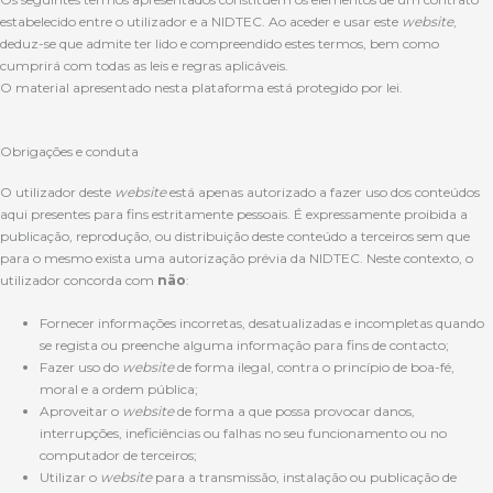
estabelecido entre o utilizador e a NIDTEC. Ao aceder e usar este
website
,
deduz-se que admite ter lido e compreendido estes termos, bem como
cumprirá com todas as leis e regras aplicáveis.
O material apresentado nesta plataforma está protegido por lei.
Obrigações e conduta
O utilizador deste
website
está apenas autorizado a fazer uso dos conteúdos
aqui presentes para fins estritamente pessoais. É expressamente proibida a
publicação, reprodução, ou distribuição deste conteúdo a terceiros sem que
para o mesmo exista uma autorização prévia da NIDTEC. Neste contexto, o
utilizador concorda com
não
:
Fornecer informações incorretas, desatualizadas e incompletas quando
se regista ou preenche alguma informação para fins de contacto;
Fazer uso do
website
de forma ilegal, contra o princípio de boa-fé,
moral e a ordem pública;
Aproveitar o
website
de forma a que possa provocar danos,
interrupções, ineficiências ou falhas no seu funcionamento ou no
computador de terceiros;
Utilizar o
website
para a transmissão, instalação ou publicação de