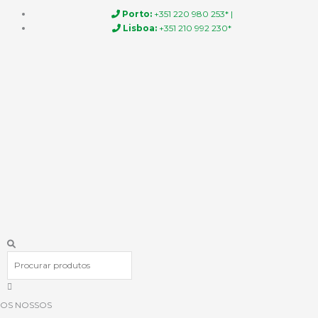
Skip
Porto:
+351 220 980 253* |
to
Lisboa:
+351 210 992 230*
content
Procurar
OS NOSSOS