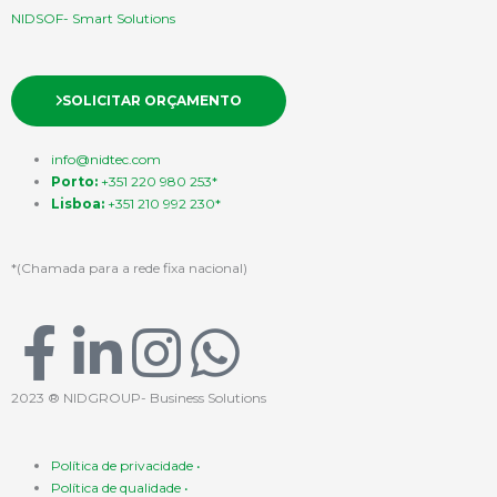
NIDSOF- Smart Solutions
SOLICITAR ORÇAMENTO
info@nidtec.com
Porto:
+351 220 980 253*
Lisboa:
+351 210 992 230*
*(Chamada para a rede fixa nacional)
F
L
I
W
a
i
n
h
2023 ® NIDGROUP- Business Solutions
c
n
s
a
Política de privacidade •
Política de qualidade •