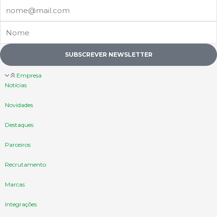
options
Email
may
be
Nome
chosen
on
the
SUBSCREVER NEWSLETTER
product
page
Empresa
Notícias
Novidades
Destaques
Parceiros
Recrutamento
Marcas
Integrações