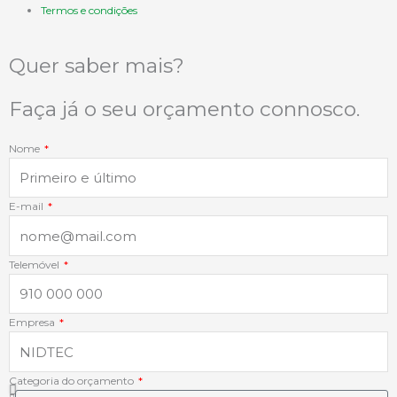
e
k
t
t
Termos e condições
b
e
a
s
Quer saber mais?
o
d
g
a
Faça já o seu orçamento connosco.
o
i
r
p
Nome
k
n
a
p
E-mail
-
-
m
f
i
Telemóvel
n
Empresa
Categoria do orçamento