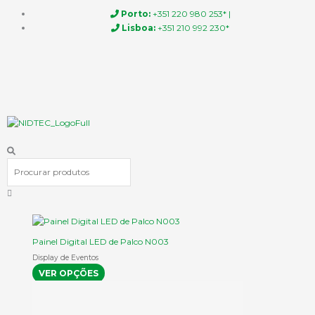
Skip
Porto:
+351 220 980 253* |
to
Lisboa:
+351 210 992 230*
content
Procurar
This
product
Painel Digital LED de Palco N003
has
Display de Eventos
multiple
VER OPÇÕES
variants.
The
options