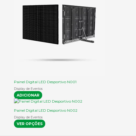
may
be
chosen
on
the
product
page
Painel Digital LED Desportivo N001
Display de Eventos
ADICIONAR
This
product
Painel Digital LED Desportivo N002
has
Display de Eventos
multiple
VER OPÇÕES
variants.
The