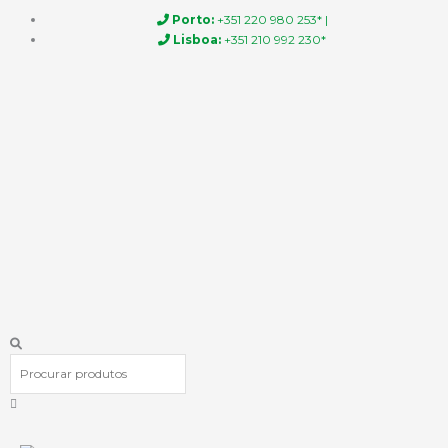
Skip
Porto:
+351 220 980 253* |
to
Lisboa:
+351 210 992 230*
content
Procurar