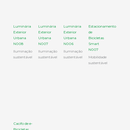
Luminária
Luminária
Luminária
Estacionamento
Exterior
Exterior
Exterior
de
Urbana
Urbana
Urbana
Bicicletas
N008
N007
N006
Smart
N007
Iluminação
Iluminação
Iluminação
sustentável
sustentável
sustentável
Mobilidade
sustentável
Cacifo de e-
Bicicletas