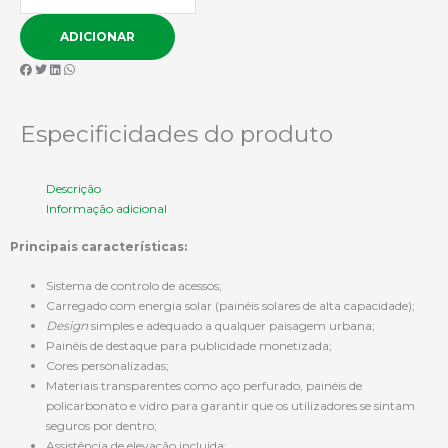
de
Estacionamento
ADICIONAR
de
Bicicletas
Cápsula
N008
Especificidades do produto
Descrição
Informação adicional
Principais características:
Sistema de controlo de acessos;
Carregado com energia solar (painéis solares de alta capacidade);
Design
simples e adequado a qualquer paisagem urbana;
Painéis de destaque para publicidade monetizada;
Cores personalizadas;
Materiais transparentes como aço perfurado, painéis de
policarbonato e vidro para garantir que os utilizadores se sintam
seguros por dentro;
Assistência de elevação incluída;