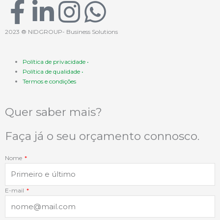
F
L
I
W
a
i
n
h
2023 ® NIDGROUP- Business Solutions
c
n
s
a
Política de privacidade •
Política de qualidade •
e
k
t
t
Termos e condições
b
e
a
s
Quer saber mais?
o
d
g
a
Faça já o seu orçamento connosco.
o
i
r
p
Nome
k
n
a
p
E-mail
-
-
m