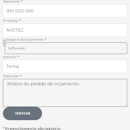
f
i
Telemóvel
n
Empresa
Categoria do orçamento
Assunto
Descrição
ENVIAR
* Preenchimento obrigatório.