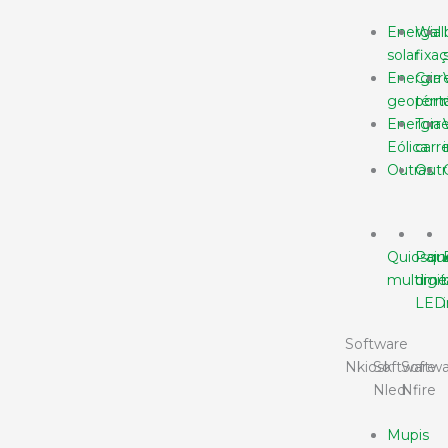
Energia
Wall
solar
fixa
Energia
Carr
geotérm
portá
Energia
Torr
Eólica
car
Outras
Outr
Quiosqu
Pain
multimé
digit
LED
Software
Nkiosk
Software
Softwa
Nled
Nfire
Mupis