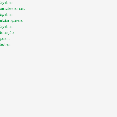
lay
Centrais
rcial
convencionais
as
lay
Centrais
es
ular
endereçáveis
lay
Centrais
deteção
tos
gases
os
Outros