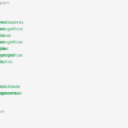
gram
nes
Ventiladores
ais
holográficos
os
Caixas
ais
holográficas
ção
nes
Telas
l
ligentes
holográficas
as
Outros
s
os
Mobilidade
is
regamento
sustentável
re