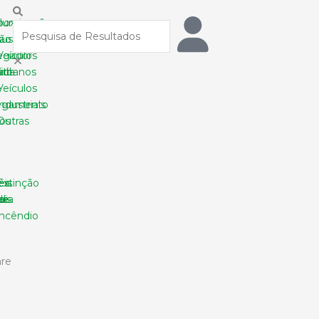
Procurar
box
Iluminação
ção
sustentável
egador
Veículos
ica
til
urbanos
e
Veículos
regamento
industriais
os
Outras
es
éis
Extinção
dia
ais
de
incêndio
re