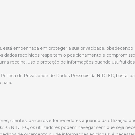
tas, está empenhada em proteger a sua privacidade, obedecendo
 os dados recolhidos respeitam o posicionamento e compromisso 
 uma recolha, uso e proteção de informações quando usufrui do
Política de Privacidade de Dados Pessoais da NIDTEC, basta, par
 para:
res, clientes, parceiros e fornecedores aquando da utilização do
bsite
NIDTEC, os utilizadores podem navegar sem que seja nece
 pedidos de orçamento ou de informações adicionais, é necessár