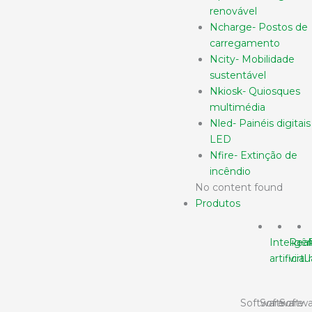
renovável
Ncharge- Postos de
carregamento
Ncity- Mobilidade
sustentável
Nkiosk- Quiosques
multimédia
Nled- Painéis digitais
LED
Nfire- Extinção de
incêndio
No content found
Produtos
Inteligê
Real
artificial
virtu
Software
Software
Softwa