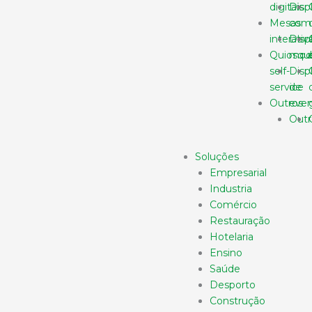
digitais
Disp
Mesas
come
interativ
Disp
Quiosqu
mod
self-
Disp
service
de
Outros
even
Outr
Soluções
Empresarial
Industria
Comércio
Restauração
Hotelaria
Ensino
Saúde
Desporto
Construção