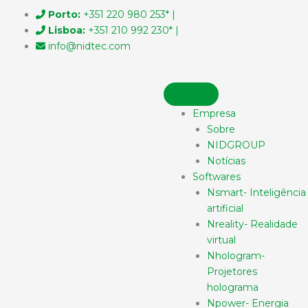
Skip
Porto:
+351 220 980 253* |
to
Lisboa:
+351 210 992 230* |
content
info@nidtec.com
Empresa
Sobre
NIDGROUP
Notícias
Softwares
Nsmart- Inteligência
artificial
Nreality- Realidade
virtual
Nhologram-
Projetores
holograma
Npower- Energia