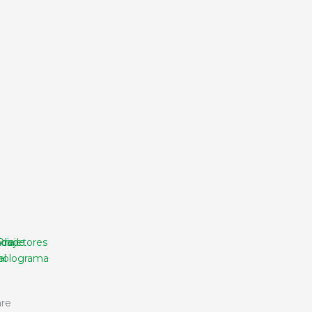
ncia
idade
Projetores
al
holograma
re