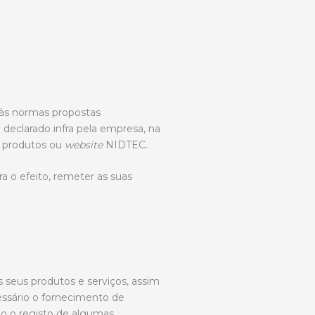
 às normas propostas
declarado infra pela empresa, na
s produtos ou
website
NIDTEC.
a o efeito, remeter as suas
s seus produtos e serviços, assim
ssário o fornecimento de
io o registo de algumas