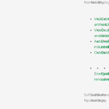
Nsmart
Nreality
Nholo
Visão
Cabi
artificial
virtu
Vídeo
Ócul
analítico
virtu
Automa
Dro
industria
inte
Outras
Outr
Energia
Post
renováve
car
Software
Software
Softwa
Npower
Ncharge
Ncity