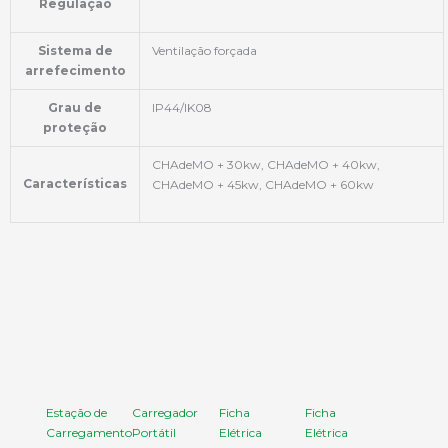
Regulação
Sistema de
Ventilação forçada
arrefecimento
Grau de
IP44/IK08
proteção
CHAdeMO + 30kw, CHAdeMO + 40kw,
Características
CHAdeMO + 45kw, CHAdeMO + 60kw
Estação de
Carregador
Ficha
Ficha
Carregamento
Portátil
Elétrica
Elétrica