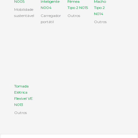
N005
Inteligente
Fêmea
Macho
N004
Tipo 2 N015
Tipo 2
Mobilidade
N014
sustentável
Carregador
Outros
portátil
Outros
Tomada
Elétrica
Flexível VE
N013
Outros
Email