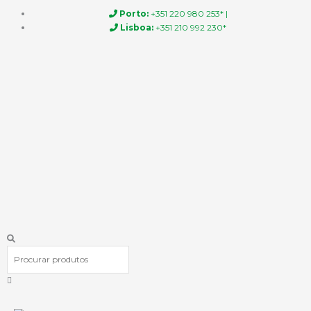
Skip
Porto:
+351 220 980 253* |
to
Lisboa:
+351 210 992 230*
content
Procurar