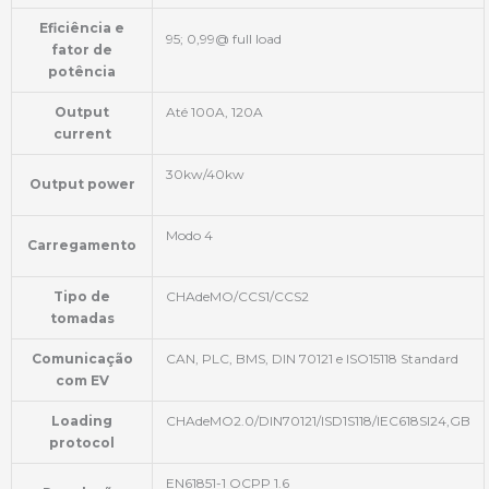
Eficiência e
95; 0,99@ full load
fator de
potência
Output
Até 100A, 120A
current
30kw/40kw
Output power
Modo 4
Carregamento
Tipo de
CHAdeMO/CCS1/CCS2
tomadas
Comunicação
CAN, PLC, BMS, DIN 70121 e ISO15118 Standard
com EV
Loading
CHAdeMO2.0/DIN70121/ISD1S118/IEC618SI24,GB
protocol
EN61851-1 OCPP 1.6