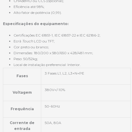
CHAdeMO ou CCS (opcional);
Eficiência até 98%;
Alto fator de potência (0,99).
Especificações do equipamento:
Certificações EC 61851-1, IEC 61857-22 e IEC 62186-2;
Ecrã
Touch
LCD ou TFT;
Cor preto ou branco;
Dimensões: 180/200 x 580/650 x 428/481 mm;
Peso: 50/52kg;
Local de instalação preferencial: Interior.
3 Fases L1, L2, L3+N+PE
Fases
380V+/-10%
Voltagem
50-60Hz
Frequência
Corrente de
50A, 80A
entrada