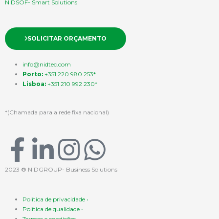
NIDSOF- Smart Solutions
SOLICITAR ORÇAMENTO
info@nidtec.com
Porto:
+351 220 980 253*
Lisboa:
+351 210 992 230*
*(Chamada para a rede fixa nacional)
F
L
I
W
a
i
n
h
2023 ® NIDGROUP- Business Solutions
c
n
s
a
Política de privacidade •
Política de qualidade •
Termos e condições