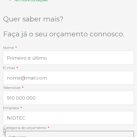
e
k
t
t
b
e
a
s
Quer saber mais?
o
d
g
a
Faça já o seu orçamento connosco.
o
i
r
p
Nome
k
n
a
p
E-mail
-
-
m
f
i
Telemóvel
n
Empresa
Categoria do orçamento