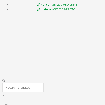
Skip
Porto:
+351 220 980 253* |
to
Lisboa:
+351 210 992 230*
content
Procurar