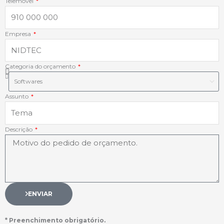
f
i
Telemóvel
n
Empresa
Categoria do orçamento
Assunto
Descrição
ENVIAR
* Preenchimento obrigatório.