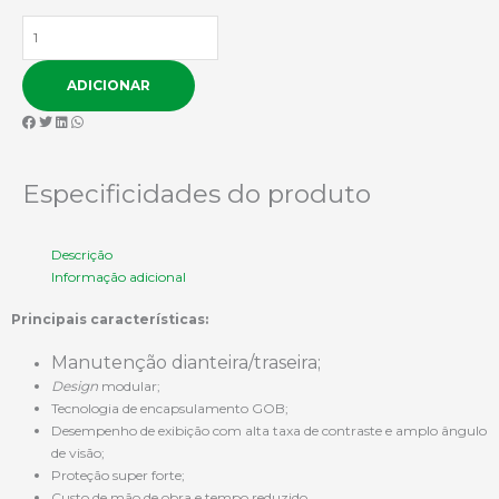
Quantidade
de
Painel
ADICIONAR
Digital
LED
Comercial
N002
Especificidades do produto
Descrição
Informação adicional
Principais características:
Manutenção dianteira/traseira;
Design
modular;
Tecnologia de encapsulamento GOB;
Desempenho de exibição com alta taxa de contraste e amplo ângulo
de visão;
Proteção super forte;
Custo de mão de obra e tempo reduzido.