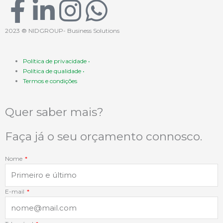
F
L
I
W
a
i
n
h
2023 ® NIDGROUP- Business Solutions
c
n
s
a
Política de privacidade •
Política de qualidade •
e
k
t
t
Termos e condições
b
e
a
s
Quer saber mais?
o
d
g
a
Faça já o seu orçamento connosco.
o
i
r
p
Nome
k
n
a
p
E-mail
-
-
m