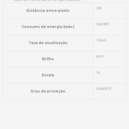
261
Distância entre pixels
560/187
Consumo de energia (máx.)
3 840
Taxa de atualização
800
Brilho
14
Escala
IP65/IP21
Grau de proteção