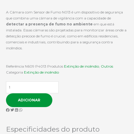
A Câmara com Sensor de Fumo N013 é um dispositivo de segurança
que combina uma câmara de vigilância com a capacidade de
detectar a presença de fumo no ambiente
em que está
instalada. Essas câmaras são projetadas para monitorizar áreas onde a
detecção precoce de fumo é crucial, como em edifícios residenciais,
comerciais e industriais, contribuindo para a segurança contra
incêndios.
Referência
N609 P4013
Produtos
Extinção de incêndio
,
Outros
Categoria
Extinção de incêndio
Quantidade
de
Câmara
ADICIONAR
com
Sensor
de
Fumo
N013
Especificidades do produto