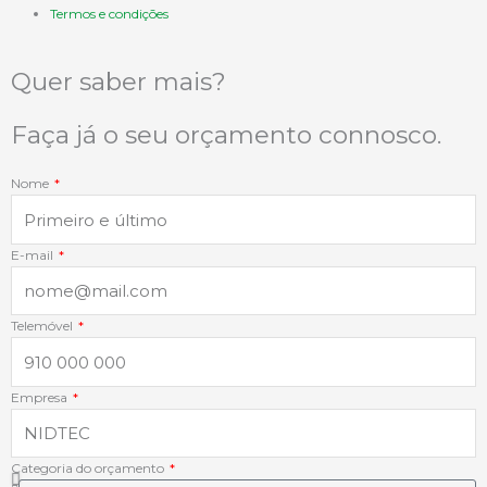
e
k
t
t
Termos e condições
b
e
a
s
Quer saber mais?
o
d
g
a
Faça já o seu orçamento connosco.
o
i
r
p
Nome
k
n
a
p
E-mail
-
-
m
f
i
Telemóvel
n
Empresa
Categoria do orçamento