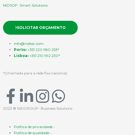
NIDSOF- Smart Solutions
SOLICITAR ORÇAMENTO
info@nidtec.com
Porto:
+351 220 980 253*
Lisboa:
+351 210 992 230*
*(Chamada para a rede fixa nacional)
F
L
I
W
a
i
n
h
2023 ® NIDGROUP- Business Solutions
c
n
s
a
Política de privacidade •
Política de qualidade •