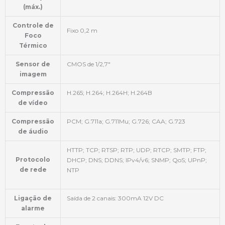
(máx.)
Controle de
Fixo 0,2 m
Foco
Térmico
Sensor de
CMOS de 1/2,7"
imagem
Compressão
H.265; H.264; H.264H; H.264B
de vídeo
Compressão
PCM; G.711a; G.711Mu; G.726; CAA; G.723
de áudio
HTTP; TCP; RTSP; RTP; UDP; RTCP; SMTP; FTP;
Protocolo
DHCP; DNS; DDNS; IPv4/v6; SNMP; QoS; UPnP;
de rede
NTP
Ligação de
Saída de 2 canais: 300mA 12V DC
alarme