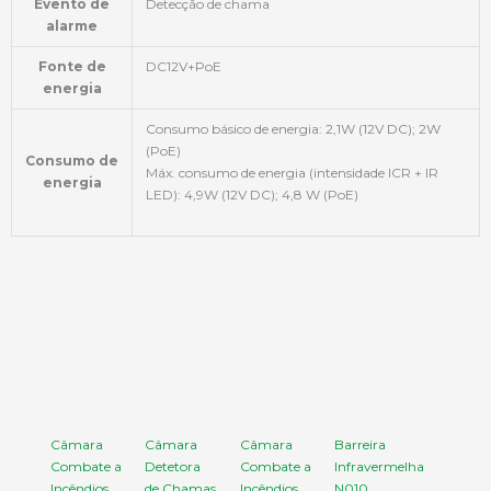
Evento de
Detecção de chama
alarme
Fonte de
DC12V+PoE
energia
Consumo básico de energia: 2,1W (12V DC); 2W
(PoE)
Consumo de
Máx. consumo de energia (intensidade ICR + IR
energia
LED): 4,9W (12V DC); 4,8 W (PoE)
Câmara
Câmara
Câmara
Barreira
Combate a
Detetora
Combate a
Infravermelha
Incêndios
de Chamas
Incêndios
N010