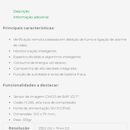
Descrição
Informação adicional
Principais características:
Verificação remota baseada em deteção de fumo e ligação de alarme
de vídeo;
Monitorização inteligente;
Espectro dividido e algoritmo inteligente;
Consumo de energia ultrabaixo;
Campainha de alto decibéis integrada;
Função de autoteste e aviso de bateria fraca.
Funcionalidades a destacar:
Sensor de imagem CMOS de 5MP 1/2,7″;
Codec H.265, alta taxa de compressão;
Fonte de alimentação 12V DC/PoE;
Dimensões: 120 x 79 mm;
Peso: 613gr.
Resolução
2592 (H) × 1944 (V)